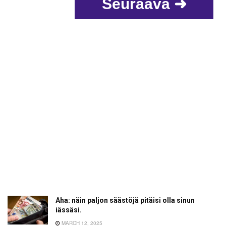
Seuraava ➜
Aha: näin paljon säästöjä pitäisi olla sinun
iässäsi.
MARCH 12, 2025