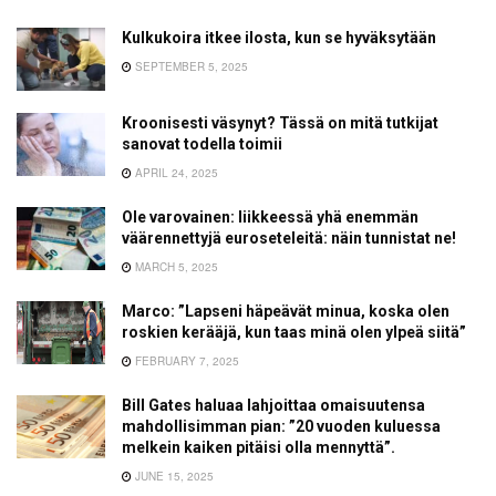
Kulkukoira itkee ilosta, kun se hyväksytään
SEPTEMBER 5, 2025
Kroonisesti väsynyt? Tässä on mitä tutkijat
sanovat todella toimii
APRIL 24, 2025
Ole varovainen: liikkeessä yhä enemmän
väärennettyjä euroseteleitä: näin tunnistat ne!
MARCH 5, 2025
Marco: ”Lapseni häpeävät minua, koska olen
roskien kerääjä, kun taas minä olen ylpeä siitä”
FEBRUARY 7, 2025
Bill Gates haluaa lahjoittaa omaisuutensa
mahdollisimman pian: ”20 vuoden kuluessa
melkein kaiken pitäisi olla mennyttä”.
JUNE 15, 2025