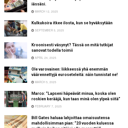
iässäsi.
MARCH 12, 2025
Kulkukoira itkee ilosta, kun se hyväksytään
SEPTEMBER 5, 2025
Kroonisesti väsynyt? Tässä on mitä tutkijat
sanovat todella toimii
APRIL 24, 2025
Ole varovainen: liikkeessä yhä enemmän
väärennettyjä euroseteleitä: näin tunnistat ne!
MARCH 5, 2025
Marco: ”Lapseni häpeävät minua, koska olen
roskien kerääjä, kun taas minä olen ylpeä siitä”
FEBRUARY 7, 2025
Bill Gates haluaa lahjoittaa omaisuutensa
mahdollisimman pian: ”20 vuoden kuluessa