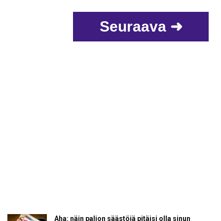
Seuraava ➜
Aha: näin paljon säästöjä pitäisi olla sinun