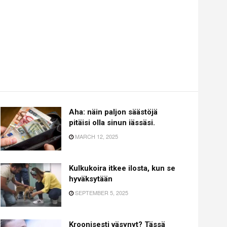
Aha: näin paljon säästöjä
pitäisi olla sinun iässäsi.
MARCH 12, 2025
Kulkukoira itkee ilosta, kun se
hyväksytään
SEPTEMBER 5, 2025
Kroonisesti väsynyt? Tässä