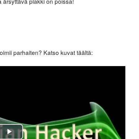
a ärsyttävä plakki on poissa!
imii parhaiten? Katso kuvat täältä:
P