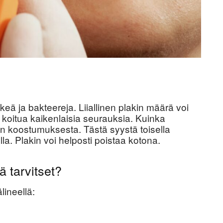
lkeä ja bakteereja. Liiallinen plakin määrä voi
oi koitua kaikenlaisia seurauksia. Kuinka
en koostumuksesta. Tästä syystä toisella
la. Plakin voi helposti poistaa kotona.
ä tarvitset?
lineellä: