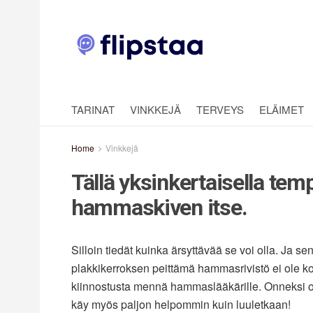
TARINAT
VINKKEJÄ
TERVEYS
ELÄIMET
Home
Vinkkejä
Tällä yksinkertaisella temp
hammaskiven itse.
Silloin tiedät kuinka ärsyttävää se voi olla. Ja sen 
plakkikerroksen peittämä hammasrivistö ei ole kovi
kiinnostusta mennä hammaslääkärille. Onneksi on
käy myös paljon helpommin kuin luuletkaan!