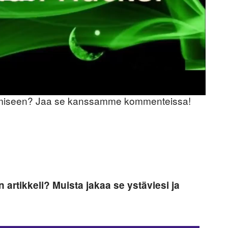
l
a
y
V
stamiseen? Jaa se kanssamme kommenteissa!
i
d
e
o
artikkeli? Muista jakaa se ystäviesi ja