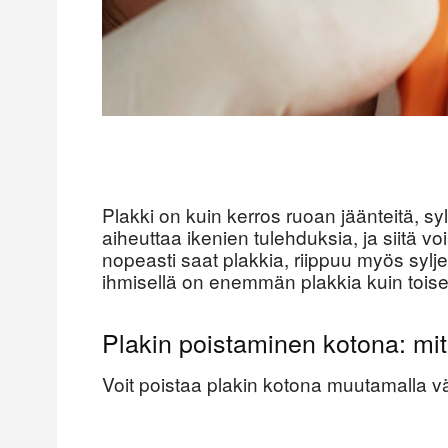
Plakki on kuin kerros ruoan jäänteitä, sy
aiheuttaa ikenien tulehduksia, ja siitä v
nopeasti saat plakkia, riippuu myös sylj
ihmisellä on enemmän plakkia kuin toisel
Plakin poistaminen kotona: mit
Voit poistaa plakin kotona muutamalla vä