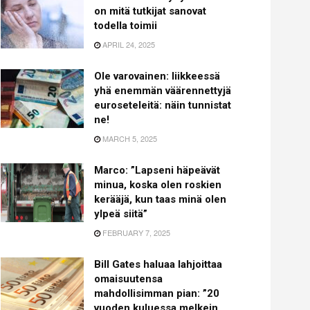
on mitä tutkijat sanovat
todella toimii
APRIL 24, 2025
Ole varovainen: liikkeessä
yhä enemmän väärennettyjä
euroseteleitä: näin tunnistat
ne!
MARCH 5, 2025
Marco: ”Lapseni häpeävät
minua, koska olen roskien
kerääjä, kun taas minä olen
ylpeä siitä”
FEBRUARY 7, 2025
Bill Gates haluaa lahjoittaa
omaisuutensa
mahdollisimman pian: ”20
vuoden kuluessa melkein