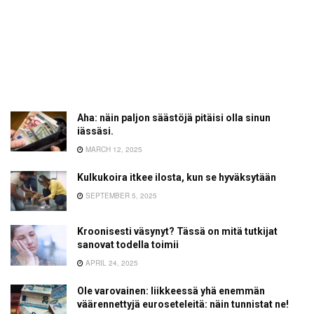
Aha: näin paljon säästöjä pitäisi olla sinun
iässäsi.
MARCH 12, 2025
Kulkukoira itkee ilosta, kun se hyväksytään
SEPTEMBER 5, 2025
Kroonisesti väsynyt? Tässä on mitä tutkijat
sanovat todella toimii
APRIL 24, 2025
Ole varovainen: liikkeessä yhä enemmän
väärennettyjä euroseteleitä: näin tunnistat ne!