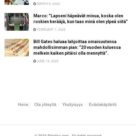
MARCH 5, 2025
Marco: ”Lapseni häpeävät minua, koska olen
roskien kerääjä, kun taas minä olen ylpeä siitä”
FEBRUARY 7, 2025
Bill Gates haluaa lahjoittaa omaisuutensa
mahdollisimman pian: ”20 vuoden kuluessa
melkein kaiken pitäisi olla mennyttä”.
JUNE 15, 2025
Home
Ota yhteyttä
Yksityisyys
Evästekäytäntö
© 2024 Flipstaa.com - All rights reserved