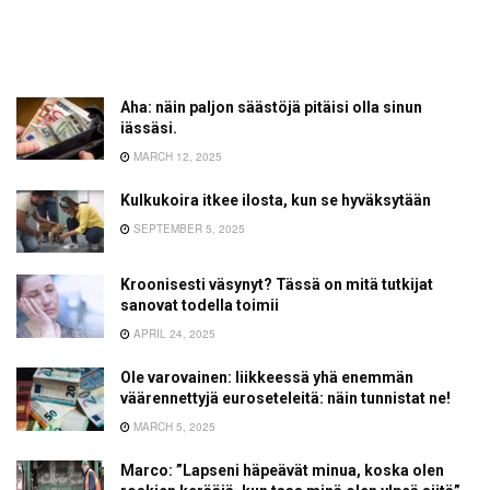
Aha: näin paljon säästöjä pitäisi olla sinun
iässäsi.
MARCH 12, 2025
Kulkukoira itkee ilosta, kun se hyväksytään
SEPTEMBER 5, 2025
Kroonisesti väsynyt? Tässä on mitä tutkijat
sanovat todella toimii
APRIL 24, 2025
Ole varovainen: liikkeessä yhä enemmän
väärennettyjä euroseteleitä: näin tunnistat ne!
MARCH 5, 2025
Marco: ”Lapseni häpeävät minua, koska olen