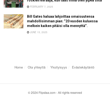
roskien kerääjä, kun taas minä olen ylpeä siitä”
FEBRUARY 7, 2025
Bill Gates haluaa lahjoittaa omaisuutensa
mahdollisimman pian: ”20 vuoden kuluessa
melkein kaiken pitäisi olla mennyttä”.
JUNE 15, 2025
Home
Ota yhteyttä
Yksityisyys
Evästekäytäntö
© 2024 Flipstaa.com - All rights reserved