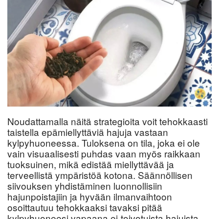
Noudattamalla näitä strategioita voit tehokkaasti
taistella epämiellyttäviä hajuja vastaan
kylpyhuoneessa. Tuloksena on tila, joka ei ole
vain visuaalisesti puhdas vaan myös raikkaan
tuoksuinen, mikä edistää miellyttävää ja
terveellistä ympäristöä kotona. Säännöllisen
siivouksen yhdistäminen luonnollisiin
hajunpoistajiin ja hyvään ilmanvaihtoon
osoittautuu tehokkaaksi tavaksi pitää
kylpyhuoneesi vapaana ei-toivotuista hajuista.