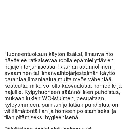
Huoneentuoksun käytön lisäksi, ilmanvaihto
näyttelee ratkaisevaa roolia epämiellyttävien
hajujen torjumisessa. Ikkunan säännöllinen
avaaminen tai ilmanvaihtojärjestelmän käyttö
parantaa ilmanlaatua mutta myös vähentää
kosteutta, mikä voi olla kasvualusta homeelle ja
hajuille. Kylpyhuoneen säännöllinen puhdistus,
mukaan lukien WC-istuimen, pesualtaan,
kylpyammeen, suihkun ja lattian puhdistus, on
välttämätöntä lian ja homeen poistamiseksi ja
tilan pitämiseksi hygieenisenä.
Päivittäinen desinfiointi, esimerkiksi