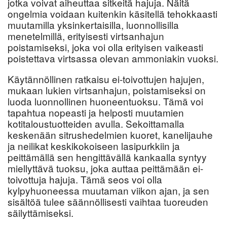
jotka voivat aiheuttaa sitkeitä hajuja. Näitä
ongelmia voidaan kuitenkin käsitellä tehokkaasti
muutamilla yksinkertaisilla, luonnollisilla
menetelmillä, erityisesti virtsanhajun
poistamiseksi, joka voi olla erityisen vaikeasti
poistettava virtsassa olevan ammoniakin vuoksi.
Käytännöllinen ratkaisu ei-toivottujen hajujen,
mukaan lukien virtsanhajun, poistamiseksi on
luoda luonnollinen huoneentuoksu. Tämä voi
tapahtua nopeasti ja helposti muutamien
kotitaloustuotteiden avulla. Sekoittamalla
keskenään sitrushedelmien kuoret, kanelijauhe
ja neilikat keskikokoiseen lasipurkkiin ja
peittämällä sen hengittävällä kankaalla syntyy
miellyttävä tuoksu, joka auttaa peittämään ei-
toivottuja hajuja. Tämä seos voi olla
kylpyhuoneessa muutaman viikon ajan, ja sen
sisältöä tulee säännöllisesti vaihtaa tuoreuden
säilyttämiseksi.