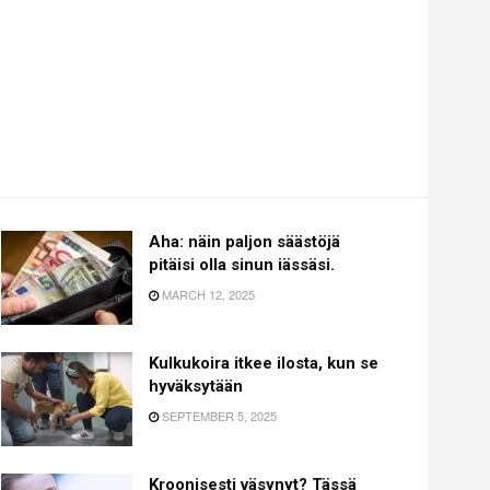
Aha: näin paljon säästöjä
pitäisi olla sinun iässäsi.
MARCH 12, 2025
Kulkukoira itkee ilosta, kun se
hyväksytään
SEPTEMBER 5, 2025
Kroonisesti väsynyt? Tässä