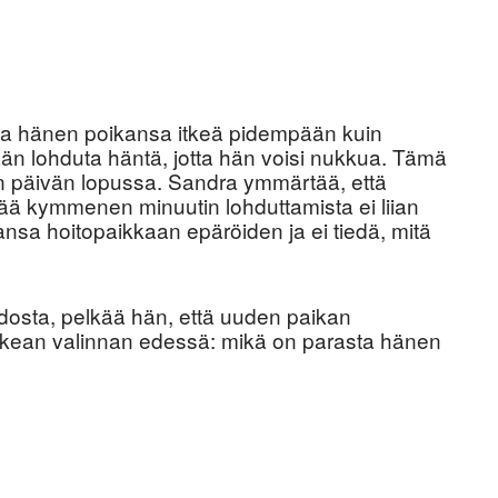
nna hänen poikansa itkeä pidempään kuin
n lohduta häntä, jotta hän voisi nukkua. Tämä
n päivän lopussa. Sandra ymmärtää, että
tää kymmenen minuutin lohduttamista ei liian
sa hoitopaikkaan epäröiden ja ei tiedä, mitä
dosta, pelkää hän, että uuden paikan
ikean valinnan edessä: mikä on parasta hänen