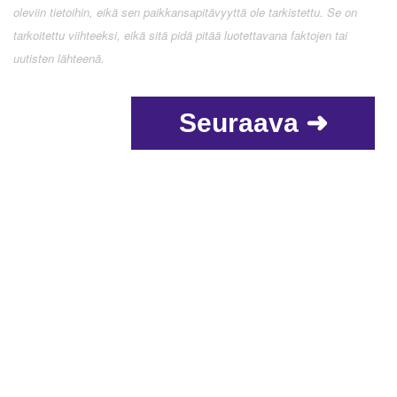
oleviin tietoihin, eikä sen paikkansapitävyyttä ole tarkistettu. Se on
tarkoitettu viihteeksi, eikä sitä pidä pitää luotettavana faktojen tai
uutisten lähteenä.
Seuraava ➜