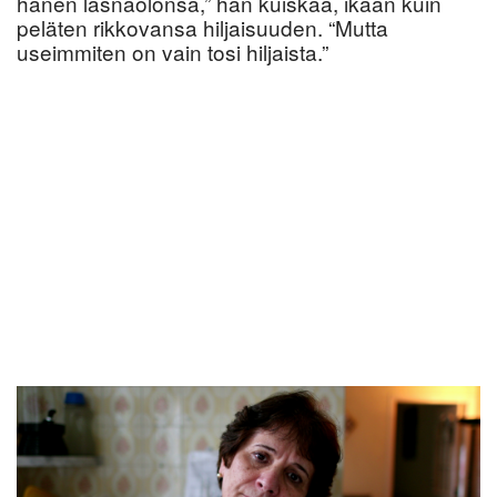
hänen läsnäolonsa,” hän kuiskaa, ikään kuin
peläten rikkovansa hiljaisuuden. “Mutta
useimmiten on vain tosi hiljaista.”