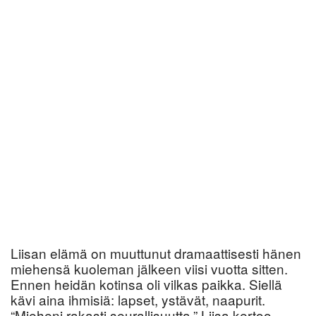
Liisan elämä on muuttunut dramaattisesti hänen
miehensä kuoleman jälkeen viisi vuotta sitten.
Ennen heidän kotinsa oli vilkas paikka. Siellä
kävi aina ihmisiä: lapset, ystävät, naapurit.
“Mieheni rakasti seurallisuutta,” Liisa kertoo