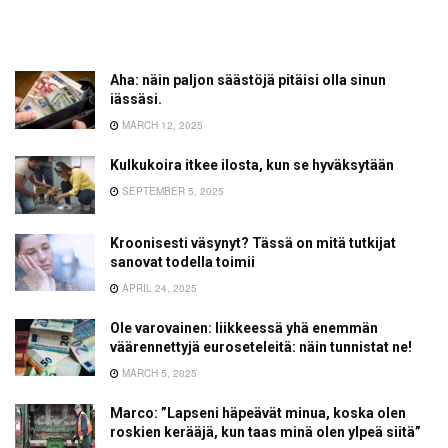
Aha: näin paljon säästöjä pitäisi olla sinun
iässäsi.
MARCH 12, 2025
Kulkukoira itkee ilosta, kun se hyväksytään
SEPTEMBER 5, 2025
Kroonisesti väsynyt? Tässä on mitä tutkijat
sanovat todella toimii
APRIL 24, 2025
Ole varovainen: liikkeessä yhä enemmän
väärennettyjä euroseteleitä: näin tunnistat ne!
MARCH 5, 2025
Marco: ”Lapseni häpeävät minua, koska olen
roskien kerääjä, kun taas minä olen ylpeä siitä”