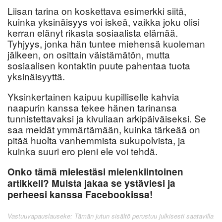
Liisan tarina on koskettava esimerkki siitä,
kuinka yksinäisyys voi iskeä, vaikka joku olisi
kerran elänyt rikasta sosiaalista elämää.
Tyhjyys, jonka hän tuntee miehensä kuoleman
jälkeen, on osittain väistämätön, mutta
sosiaalisen kontaktin puute pahentaa tuota
yksinäisyyttä.
Yksinkertainen kaipuu kupilliselle kahvia
naapurin kanssa tekee hänen tarinansa
tunnistettavaksi ja kivuliaan arkipäiväiseksi. Se
saa meidät ymmärtämään, kuinka tärkeää on
pitää huolta vanhemmista sukupolvista, ja
kuinka suuri ero pieni ele voi tehdä.
Onko tämä mielestäsi mielenkiintoinen
artikkeli? Muista jakaa se ystäviesi ja
perheesi kanssa Facebookissa!
Vastuuvapauslauseke: Tämän jutun sisältö perustuu julkisesti saatavilla