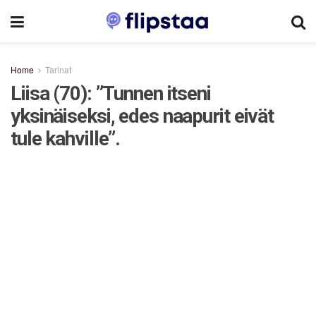
Home
Tarinat
Liisa (70): ”Tunnen itseni
yksinäiseksi, edes naapurit eivät
tule kahville”.