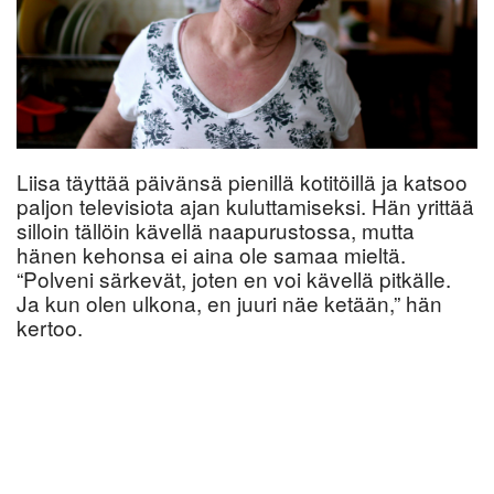
Liisa täyttää päivänsä pienillä kotitöillä ja katsoo
paljon televisiota ajan kuluttamiseksi. Hän yrittää
silloin tällöin kävellä naapurustossa, mutta
hänen kehonsa ei aina ole samaa mieltä.
“Polveni särkevät, joten en voi kävellä pitkälle.
Ja kun olen ulkona, en juuri näe ketään,” hän
kertoo.