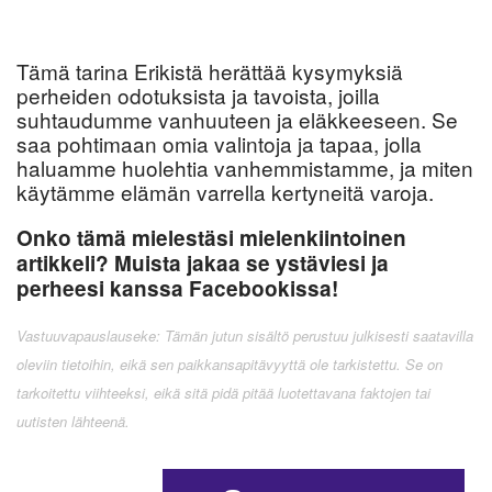
Tämä tarina Erikistä herättää kysymyksiä
perheiden odotuksista ja tavoista, joilla
suhtaudumme vanhuuteen ja eläkkeeseen. Se
saa pohtimaan omia valintoja ja tapaa, jolla
haluamme huolehtia vanhemmistamme, ja miten
käytämme elämän varrella kertyneitä varoja.
Onko tämä mielestäsi mielenkiintoinen
artikkeli? Muista jakaa se ystäviesi ja
perheesi kanssa Facebookissa!
Vastuuvapauslauseke: Tämän jutun sisältö perustuu julkisesti saatavilla
oleviin tietoihin, eikä sen paikkansapitävyyttä ole tarkistettu. Se on
tarkoitettu viihteeksi, eikä sitä pidä pitää luotettavana faktojen tai
uutisten lähteenä.