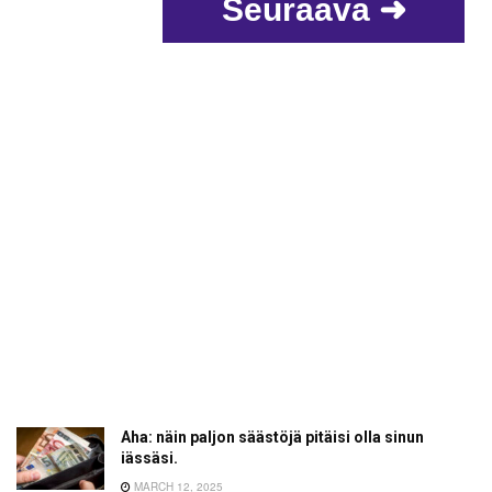
Seuraava ➜
Aha: näin paljon säästöjä pitäisi olla sinun
iässäsi.
MARCH 12, 2025