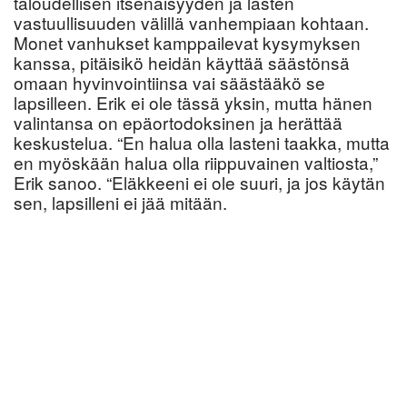
taloudellisen itsenäisyyden ja lasten
vastuullisuuden välillä vanhempiaan kohtaan.
Monet vanhukset kamppailevat kysymyksen
kanssa, pitäisikö heidän käyttää säästönsä
omaan hyvinvointiinsa vai säästääkö se
lapsilleen. Erik ei ole tässä yksin, mutta hänen
valintansa on epäortodoksinen ja herättää
keskustelua. “En halua olla lasteni taakka, mutta
en myöskään halua olla riippuvainen valtiosta,”
Erik sanoo. “Eläkkeeni ei ole suuri, ja jos käytän
sen, lapsilleni ei jää mitään.