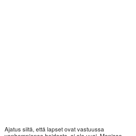
Ajatus siitä, että lapset ovat vastuussa
vanhempiensa hoidosta, ei ole uusi. Monissa