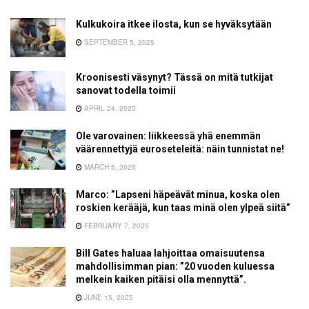
Kulkukoira itkee ilosta, kun se hyväksytään
SEPTEMBER 5, 2025
Kroonisesti väsynyt? Tässä on mitä tutkijat
sanovat todella toimii
APRIL 24, 2025
Ole varovainen: liikkeessä yhä enemmän
väärennettyjä euroseteleitä: näin tunnistat ne!
MARCH 5, 2025
Marco: ”Lapseni häpeävät minua, koska olen
roskien kerääjä, kun taas minä olen ylpeä siitä”
FEBRUARY 7, 2025
Bill Gates haluaa lahjoittaa omaisuutensa
mahdollisimman pian: ”20 vuoden kuluessa
melkein kaiken pitäisi olla mennyttä”.
JUNE 15, 2025