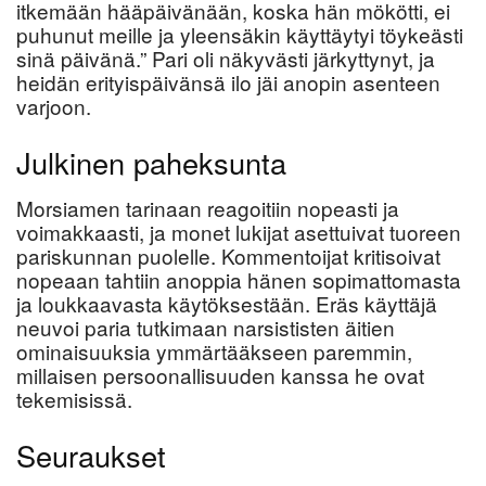
itkemään hääpäivänään, koska hän mökötti, ei
puhunut meille ja yleensäkin käyttäytyi töykeästi
sinä päivänä.” Pari oli näkyvästi järkyttynyt, ja
heidän erityispäivänsä ilo jäi anopin asenteen
varjoon.
Julkinen paheksunta
Morsiamen tarinaan reagoitiin nopeasti ja
voimakkaasti, ja monet lukijat asettuivat tuoreen
pariskunnan puolelle. Kommentoijat kritisoivat
nopeaan tahtiin anoppia hänen sopimattomasta
ja loukkaavasta käytöksestään. Eräs käyttäjä
neuvoi paria tutkimaan narsististen äitien
ominaisuuksia ymmärtääkseen paremmin,
millaisen persoonallisuuden kanssa he ovat
tekemisissä.
Seuraukset