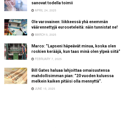
sanovat todella toimii
APRIL 24, 2025
Ole varovainen: liikkeessä yhä enemmän
väärennettyjä euroseteleitä: näin tunnistat ne!
MARCH 5, 2025
Marco: ”Lapseni häpeävät minua, koska olen
roskien kerääjä, kun taas minä olen ylpeä siitä”
FEBRUARY 7, 2025
Bill Gates haluaa lahjoittaa omaisuutensa
mahdollisimman pian: ”20 vuoden kuluessa
melkein kaiken pitäisi olla mennyttä”.
JUNE 15, 2025