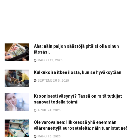
Aha: näin paljon säästöjä pitäisi olla sinun
iässäsi.
MARCH 12, 2025
Kulkukoira itkee ilosta, kun se hyväksytään
SEPTEMBER 5, 2025
Kroonisesti väsynyt? Tässä on mitä tutkijat
sanovat todella toimii
APRIL 24, 2025
Ole varovainen: liikkeessä yhä enemmän
väärennettyjä euroseteleitä: näin tunnistat ne!
MARCH 5, 2025