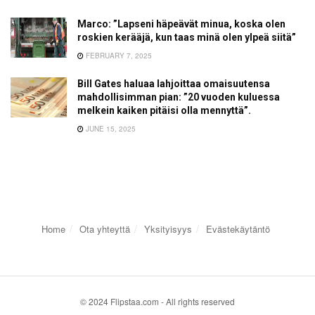
Marco: ”Lapseni häpeävät minua, koska olen
roskien kerääjä, kun taas minä olen ylpeä siitä”
FEBRUARY 7, 2025
Bill Gates haluaa lahjoittaa omaisuutensa
mahdollisimman pian: ”20 vuoden kuluessa
melkein kaiken pitäisi olla mennyttä”.
JUNE 15, 2025
Home
Ota yhteyttä
Yksityisyys
Evästekäytäntö
© 2024 Flipstaa.com - All rights reserved