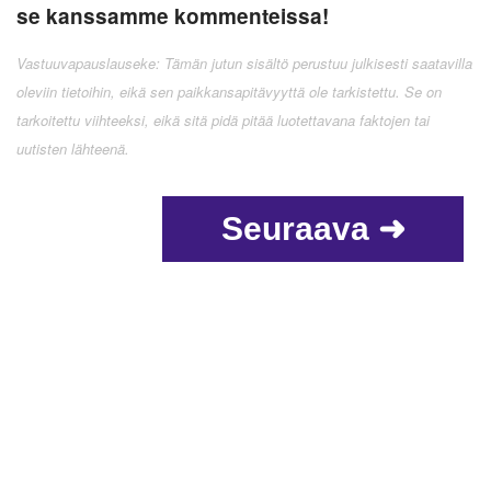
se kanssamme kommenteissa!
Vastuuvapauslauseke: Tämän jutun sisältö perustuu julkisesti saatavilla
oleviin tietoihin, eikä sen paikkansapitävyyttä ole tarkistettu. Se on
tarkoitettu viihteeksi, eikä sitä pidä pitää luotettavana faktojen tai
uutisten lähteenä.
Seuraava ➜