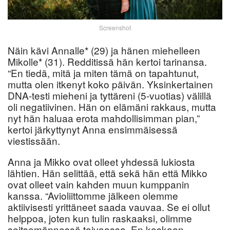
Screenshot
Näin kävi Annalle* (29) ja hänen miehelleen
Mikolle* (31). Redditissä hän kertoi tarinansa.
“En tiedä, mitä ja miten tämä on tapahtunut,
mutta olen itkenyt koko päivän. Yksinkertainen
DNA-testi mieheni ja tyttäreni (5-vuotias) välillä
oli negatiivinen. Hän on elämäni rakkaus, mutta
nyt hän haluaa erota mahdollisimman pian,”
kertoi järkyttynyt Anna ensimmäisessä
viestissään.
Anna ja Mikko ovat olleet yhdessä lukiosta
lähtien. Hän selittää, että sekä hän että Mikko
ovat olleet vain kahden muun kumppanin
kanssa. “Avioliittomme jälkeen olemme
aktiivisesti yrittäneet saada vauvaa. Se ei ollut
helppoa, joten kun tulin raskaaksi, olimme
seitsemännessä taivaassa. En koskaan