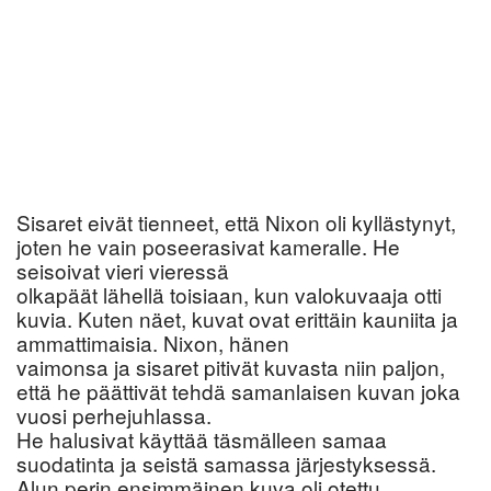
Sisaret eivät tienneet, että Nixon oli kyllästynyt,
joten he vain poseerasivat kameralle. He
seisoivat vieri vieressä
olkapäät lähellä toisiaan, kun valokuvaaja otti
kuvia. Kuten näet, kuvat ovat erittäin kauniita ja
ammattimaisia. Nixon, hänen
vaimonsa ja sisaret pitivät kuvasta niin paljon,
että he päättivät tehdä samanlaisen kuvan joka
vuosi perhejuhlassa.
He halusivat käyttää täsmälleen samaa
suodatinta ja seistä samassa järjestyksessä.
Alun perin ensimmäinen kuva oli otettu