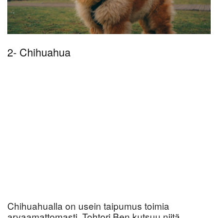
2- Chihuahua
Chihuahualla on usein taipumus toimia
arvaamattomasti. Tohtori Ben kutsuu niitä