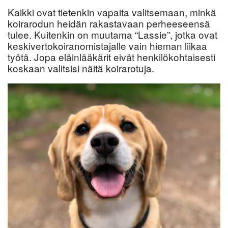
Kaikki ovat tietenkin vapaita valitsemaan, minkä
koirarodun heidän rakastavaan perheeseensä
tulee. Kuitenkin on muutama “Lassie”, jotka ovat
keskivertokoiranomistajalle vain hieman liikaa
työtä. Jopa eläinlääkärit eivät henkilökohtaisesti
koskaan valitsisi näitä koirarotuja.