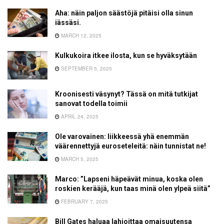
Aha: näin paljon säästöjä pitäisi olla sinun
iässäsi.
MARCH 12, 2025
Kulkukoira itkee ilosta, kun se hyväksytään
SEPTEMBER 5, 2025
Kroonisesti väsynyt? Tässä on mitä tutkijat
sanovat todella toimii
APRIL 24, 2025
Ole varovainen: liikkeessä yhä enemmän
väärennettyjä euroseteleitä: näin tunnistat ne!
MARCH 5, 2025
Marco: ”Lapseni häpeävät minua, koska olen
roskien kerääjä, kun taas minä olen ylpeä siitä”
FEBRUARY 7, 2025
Bill Gates haluaa lahjoittaa omaisuutensa