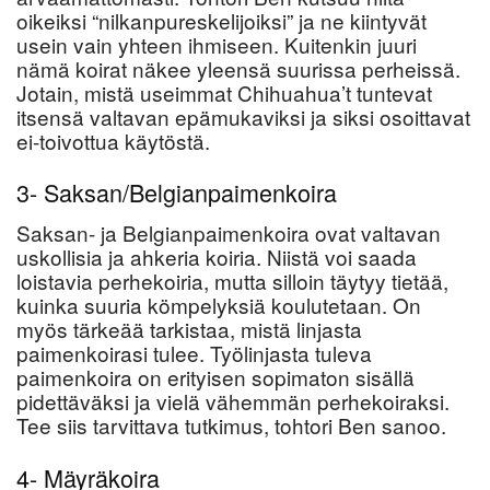
oikeiksi “nilkanpureskelijoiksi” ja ne kiintyvät
usein vain yhteen ihmiseen. Kuitenkin juuri
nämä koirat näkee yleensä suurissa perheissä.
Jotain, mistä useimmat Chihuahua’t tuntevat
itsensä valtavan epämukaviksi ja siksi osoittavat
ei-toivottua käytöstä.
3- Saksan/Belgianpaimenkoira
Saksan- ja Belgianpaimenkoira ovat valtavan
uskollisia ja ahkeria koiria. Niistä voi saada
loistavia perhekoiria, mutta silloin täytyy tietää,
kuinka suuria kömpelyksiä koulutetaan. On
myös tärkeää tarkistaa, mistä linjasta
paimenkoirasi tulee. Työlinjasta tuleva
paimenkoira on erityisen sopimaton sisällä
pidettäväksi ja vielä vähemmän perhekoiraksi.
Tee siis tarvittava tutkimus, tohtori Ben sanoo.
4- Mäyräkoira