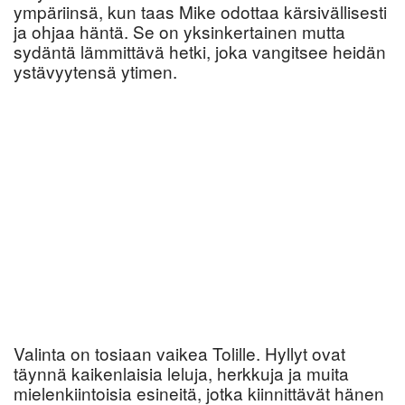
ympäriinsä, kun taas Mike odottaa kärsivällisesti
ja ohjaa häntä. Se on yksinkertainen mutta
sydäntä lämmittävä hetki, joka vangitsee heidän
ystävyytensä ytimen.
Valinta on tosiaan vaikea Tolille. Hyllyt ovat
täynnä kaikenlaisia leluja, herkkuja ja muita
mielenkiintoisia esineitä, jotka kiinnittävät hänen