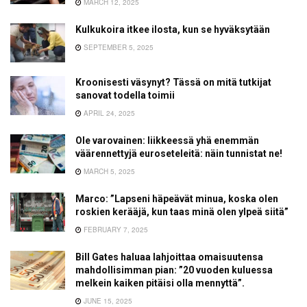
MARCH 12, 2025
Kulkukoira itkee ilosta, kun se hyväksytään
SEPTEMBER 5, 2025
Kroonisesti väsynyt? Tässä on mitä tutkijat
sanovat todella toimii
APRIL 24, 2025
Ole varovainen: liikkeessä yhä enemmän
väärennettyjä euroseteleitä: näin tunnistat ne!
MARCH 5, 2025
Marco: ”Lapseni häpeävät minua, koska olen
roskien kerääjä, kun taas minä olen ylpeä siitä”
FEBRUARY 7, 2025
Bill Gates haluaa lahjoittaa omaisuutensa
mahdollisimman pian: ”20 vuoden kuluessa
melkein kaiken pitäisi olla mennyttä”.
JUNE 15, 2025