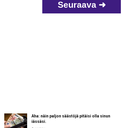
Seuraava ➜
Aha: näin paljon säästöjä pitäisi olla sinun
iässäsi.